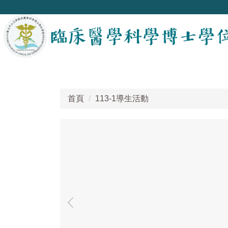
跳
到
主
要
內
容
區
塊
首頁
113-1導生活動