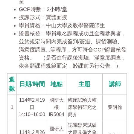
室
GCP時數：2小時/堂
授課形式：實體面授
學員資格：中山大學及教學醫院師生
證書核發：學員報名課程成功且全程參與者，
並於規定時間內完成簽到/簽退、課後測驗、
滿意度調查...等程序，方可符合GCP證書核發
資格。 （是否進行課後測驗、滿意度調查，
依各類課程規範而定，於課前另行公告。）
週
日期/時間
地點
主題
講師
數
114年2月19
國研大
臨床試驗與臨
1
日
樓
床學術研究之
葉明倫
14:10~16:00
IR5004
簡介
認識臨床試驗
國研大
114年2月26
之應具備之倫