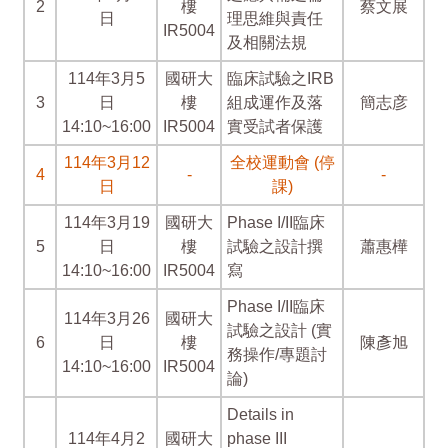
2
樓
蔡文展
日
理思維與責任
IR5004
及相關法規
114年3月5
國研大
臨床試驗之IRB
3
日
樓
組成運作及落
簡志彦
14:10~16:00
IR5004
實受試者保護
114年3月12
全校運動會 (停
4
-
-
日
課)
114年3月19
國研大
Phase I/II臨床
5
日
樓
試驗之設計撰
蕭惠樺
14:10~16:00
IR5004
寫
Phase I/II臨床
114年3月26
國研大
試驗之設計 (實
6
日
樓
陳彥旭
務操作/專題討
14:10~16:00
IR5004
論)
Details in
114年4月2
國研大
phase III