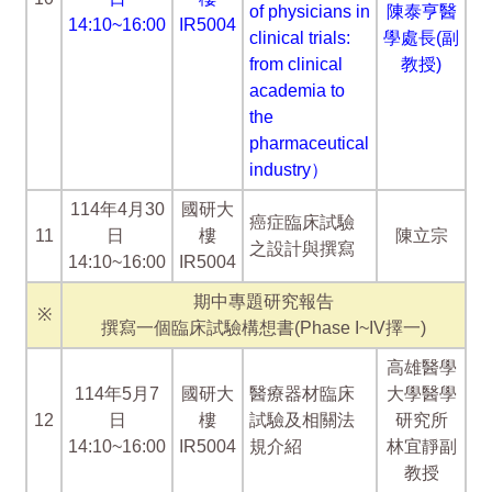
of physicians in
陳泰亨醫
14:10~16:00
IR5004
clinical trials:
學處長(副
from clinical
教授)
academia to
the
pharmaceutical
industry）
114年4月30
國研大
癌症臨床試驗
11
日
樓
陳立宗
之設計與撰寫
14:10~16:00
IR5004
期中專題研究報告
※
撰寫一個臨床試驗構想書(Phase I~IV擇一)
高雄醫學
114年5月7
國研大
醫療器材臨床
大學醫學
12
日
樓
試驗及相關法
研究所
14:10~16:00
IR5004
規介紹
林宜靜副
教授