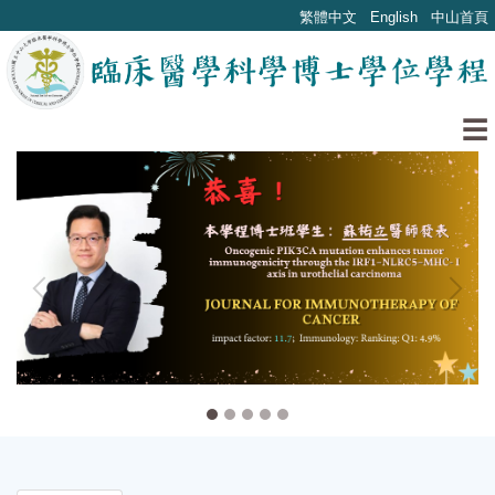
跳
繁體中文
English
中山首頁
到
主
要
內
☰
容
區
塊